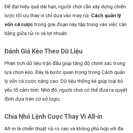
Để đạt hiệu quả dài hạn, người chơi cần xây dựng chiến
lược tối ưu thay vì chỉ dựa vào may rủi.
Cách quản lý
vốn cá cược
trong giai đoạn này tập trung vào việc cân
bằng giữa rủi ro và lợi nhuận.
Đánh Giá Kèo Theo Dữ Liệu
Phân tích dữ liệu trận đấu giúp tăng độ chính xác trong
lựa chọn kèo. Đây là bước quan trọng trong Cách quản
lý vốn cá cược nâng cao. Dữ liệu thống kê giúp loại bỏ
yếu tố cảm tính. Nhờ đó, người chơi có thể đưa ra quyết
định dựa trên cơ sở logic.
Chia Nhỏ Lệnh Cược Thay Vì All-in
All-in là chiến thuật rủi ro cao và không phù hợp với đa