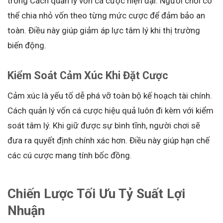
trong Cách quản lý vốn cá cược hiện đại. Người chơi có
thể chia nhỏ vốn theo từng mức cược để đảm bảo an
toàn. Điều này giúp giảm áp lực tâm lý khi thị trường
biến động.
Kiểm Soát Cảm Xúc Khi Đặt Cược
Cảm xúc là yếu tố dễ phá vỡ toàn bộ kế hoạch tài chính.
Cách quản lý vốn cá cược hiệu quả luôn đi kèm với kiểm
soát tâm lý. Khi giữ được sự bình tĩnh, người chơi sẽ
đưa ra quyết định chính xác hơn. Điều này giúp hạn chế
các cú cược mang tính bốc đồng.
Chiến Lược Tối Ưu Tỷ Suất Lợi
Nhuận