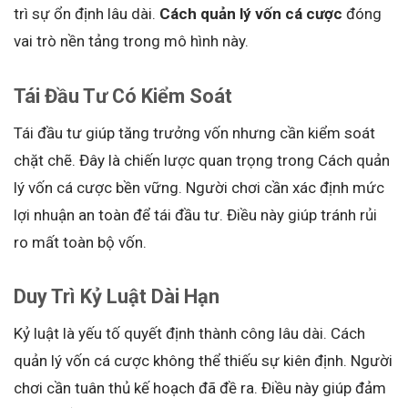
trì sự ổn định lâu dài.
Cách quản lý vốn cá cược
đóng
vai trò nền tảng trong mô hình này.
Tái Đầu Tư Có Kiểm Soát
Tái đầu tư giúp tăng trưởng vốn nhưng cần kiểm soát
chặt chẽ. Đây là chiến lược quan trọng trong Cách quản
lý vốn cá cược bền vững. Người chơi cần xác định mức
lợi nhuận an toàn để tái đầu tư. Điều này giúp tránh rủi
ro mất toàn bộ vốn.
Duy Trì Kỷ Luật Dài Hạn
Kỷ luật là yếu tố quyết định thành công lâu dài. Cách
quản lý vốn cá cược không thể thiếu sự kiên định. Người
chơi cần tuân thủ kế hoạch đã đề ra. Điều này giúp đảm