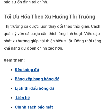
bảo sự ổn định tài chính.
Tối Ưu Hóa Theo Xu Hướng Thị Trường
Thị trường cá cược luôn thay đổi theo thời gian. Cách
quản lý vốn cá cược cần thích ứng linh hoạt.
Việc cập
nhật xu hướng giúp cải thiện hiệu suất. Đồng thời tăng
khả năng dự đoán chính xác hơn.
Xem thêm:
Kèo bóng đá
Bảng xếp hạng bóng đá
Lịch thi đấu bóng đá
Liên hệ
Chính sách bảo mật