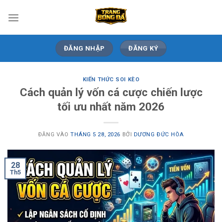
Bỏ
qua
nội
dung
ĐĂNG NHẬP
ĐĂNG KÝ
KIẾN THỨC SOI KÈO
Cách quản lý vốn cá cược chiến lược
tối ưu nhất năm 2026
ĐĂNG VÀO
THÁNG 5 28, 2026
BỞI
DƯƠNG ĐỨC HÒA
28
Th5