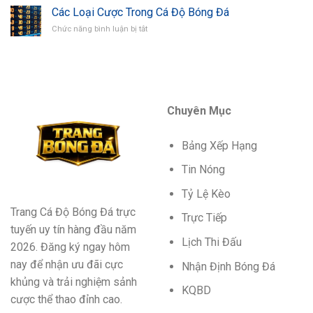
Độ
Độ
Các Loại Cược Trong Cá Độ Bóng Đá
Live
Hàng
Chức năng bình luận bị tắt
ở
Trong
Tháng
Các
Trận:
Loại
Lưu
Cược
Ý
Trong
Quan
Cá
Trọng
Độ
Chuyên Mục
Bóng
Đá
Bảng Xếp Hạng
Tin Nóng
Tỷ Lệ Kèo
Trang Cá Độ Bóng Đá trực
Trực Tiếp
tuyến uy tín hàng đầu năm
Lịch Thi Đấu
2026. Đăng ký ngay hôm
nay để nhận ưu đãi cực
Nhận Định Bóng Đá
khủng và trải nghiệm sảnh
KQBD
cược thể thao đỉnh cao.