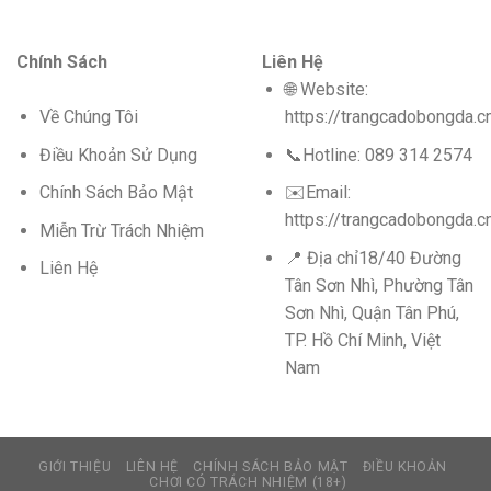
Chính Sách
Liên Hệ
🌐 Website:
Về Chúng Tôi
https://trangcadobongda.c
Điều Khoản Sử Dụng
📞Hotline: 089 314 2574
Chính Sách Bảo Mật
✉️Email:
https://trangcadobongda.c
Miễn Trừ Trách Nhiệm
📍
Địa chỉ
18/40 Đường
Liên Hệ
Tân Sơn Nhì, Phường Tân
Sơn Nhì, Quận Tân Phú,
TP. Hồ Chí Minh, Việt
Nam
GIỚI THIỆU
LIÊN HỆ
CHÍNH SÁCH BẢO MẬT
ĐIỀU KHOẢN
CHƠI CÓ TRÁCH NHIỆM (18+)