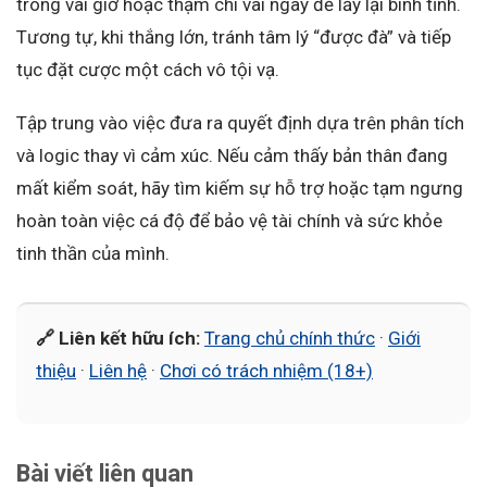
trong vài giờ hoặc thậm chí vài ngày để lấy lại bình tĩnh.
Tương tự, khi thắng lớn, tránh tâm lý “được đà” và tiếp
tục đặt cược một cách vô tội vạ.
Tập trung vào việc đưa ra quyết định dựa trên phân tích
và logic thay vì cảm xúc. Nếu cảm thấy bản thân đang
mất kiểm soát, hãy tìm kiếm sự hỗ trợ hoặc tạm ngưng
hoàn toàn việc cá độ để bảo vệ tài chính và sức khỏe
tinh thần của mình.
🔗 Liên kết hữu ích:
Trang chủ chính thức
·
Giới
thiệu
·
Liên hệ
·
Chơi có trách nhiệm (18+)
Bài viết liên quan