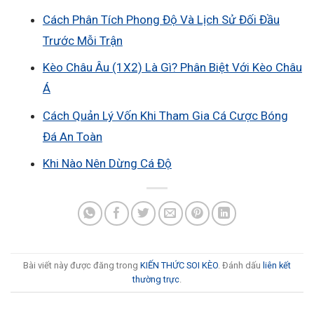
Cách Phân Tích Phong Độ Và Lịch Sử Đối Đầu
Trước Mỗi Trận
Kèo Châu Âu (1X2) Là Gì? Phân Biệt Với Kèo Châu
Á
Cách Quản Lý Vốn Khi Tham Gia Cá Cược Bóng
Đá An Toàn
Khi Nào Nên Dừng Cá Độ
Bài viết này được đăng trong
KIẾN THỨC SOI KÈO
. Đánh dấu
liên kết
thường trực
.