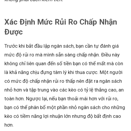
Xác Định Mức Rủi Ro Chấp Nhận
Được
Trước khi bắt đầu lập ngân sách, bạn cần tự đánh giá
mức độ rủi ro mà mình sẵn sàng chấp nhận. Điều này
không chỉ liên quan đến số tiền bạn có thể mất mà còn
là khả năng chịu đựng tâm lý khi thua cược. Một người
có mức độ chấp nhận rủi ro thấp nên đặt ra ngân sách
nhỏ hơn và tập trung vào các kèo có tỷ lệ thắng cao, an
toàn hơn. Ngược lại, nếu bạn thoải mái hơn với rủi ro,
bạn có thể phân bổ một phần nhỏ ngân sách cho những
kèo có tiềm năng lợi nhuận lớn nhưng độ bất định cao
hơn.