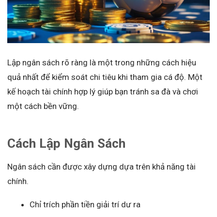
Lập ngân sách rõ ràng là một trong những cách hiệu
quả nhất để kiểm soát chi tiêu khi tham gia cá độ. Một
kế hoạch tài chính hợp lý giúp bạn tránh sa đà và chơi
một cách bền vững.
Cách Lập Ngân Sách
Ngân sách cần được xây dựng dựa trên khả năng tài
chính.
Chỉ trích phần tiền giải trí dư ra