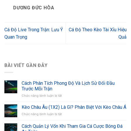
DƯƠNG ĐỨC HÒA
Cá Độ Live Trong Trận: Lưu Ý
Cá Độ Theo Kèo Tài Xỉu Hiệu
Quan Trọng
Quả
BÀI VIẾT GẦN ĐÂY
Cách Phân Tích Phong Độ Và Lịch Sử Đối Đầu
Trước Mỗi Trận
Chức năng bình luận bị tắt
ở
Cách
Phân
Kèo Châu Âu (1X2) Là Gì? Phân Biệt Với Kèo Châu Á
Tích
Chức năng bình luận bị tắt
ở
Phong
Kèo
Độ
Châu
Cách Quản Lý Vốn Khi Tham Gia Cá Cược Bóng Đá
Và
Âu
Lịch