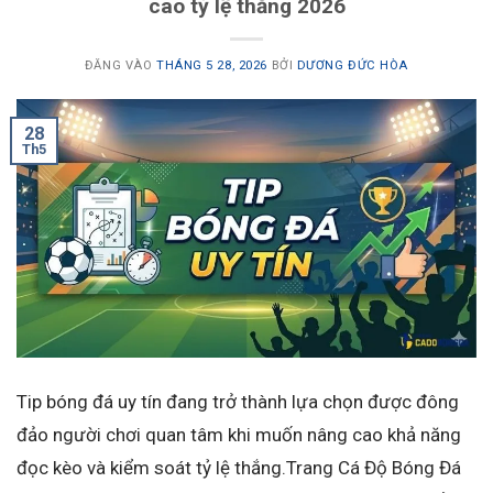
cao tỷ lệ thắng 2026
ĐĂNG VÀO
THÁNG 5 28, 2026
BỞI
DƯƠNG ĐỨC HÒA
28
Th5
Tip bóng đá uy tín đang trở thành lựa chọn được đông
đảo người chơi quan tâm khi muốn nâng cao khả năng
đọc kèo và kiểm soát tỷ lệ thắng.Trang Cá Độ Bóng Đá