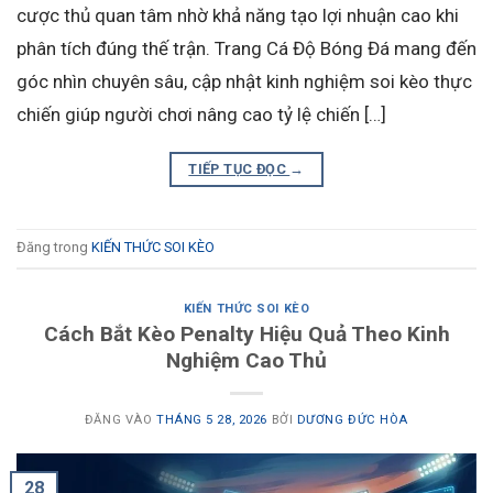
cược thủ quan tâm nhờ khả năng tạo lợi nhuận cao khi
phân tích đúng thế trận. Trang Cá Độ Bóng Đá mang đến
góc nhìn chuyên sâu, cập nhật kinh nghiệm soi kèo thực
chiến giúp người chơi nâng cao tỷ lệ chiến […]
TIẾP TỤC ĐỌC
→
Đăng trong
KIẾN THỨC SOI KÈO
KIẾN THỨC SOI KÈO
Cách Bắt Kèo Penalty Hiệu Quả Theo Kinh
Nghiệm Cao Thủ
ĐĂNG VÀO
THÁNG 5 28, 2026
BỞI
DƯƠNG ĐỨC HÒA
28