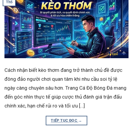
Th5
Cách nhận biết kèo thơm đang trở thành chủ đề được
đông đảo người chơi quan tâm khi nhu cầu soi tỷ lệ
ngày càng chuyên sâu hơn. Trang Cá Độ Bóng Đá mang
đến góc nhìn thực tế giúp cược thủ đánh giá trận đấu
chính xác, hạn chế rủi ro và tối ưu […]
TIẾP TỤC ĐỌC
→