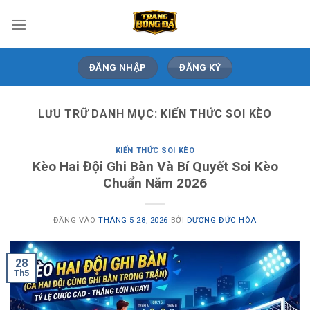
Bỏ
qua
nội
dung
ĐĂNG NHẬP
ĐĂNG KÝ
LƯU TRỮ DANH MỤC:
KIẾN THỨC SOI KÈO
KIẾN THỨC SOI KÈO
Kèo Hai Đội Ghi Bàn Và Bí Quyết Soi Kèo
Chuẩn Năm 2026
ĐĂNG VÀO
THÁNG 5 28, 2026
BỞI
DƯƠNG ĐỨC HÒA
28
Th5