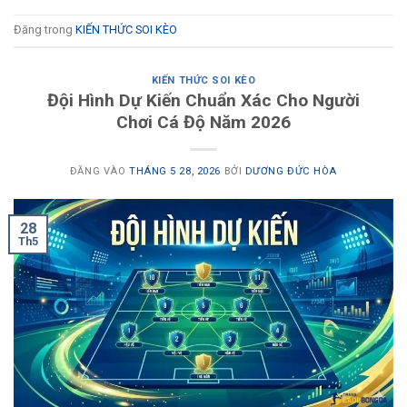
Đăng trong
KIẾN THỨC SOI KÈO
KIẾN THỨC SOI KÈO
Đội Hình Dự Kiến Chuẩn Xác Cho Người
Chơi Cá Độ Năm 2026
ĐĂNG VÀO
THÁNG 5 28, 2026
BỞI
DƯƠNG ĐỨC HÒA
28
Th5