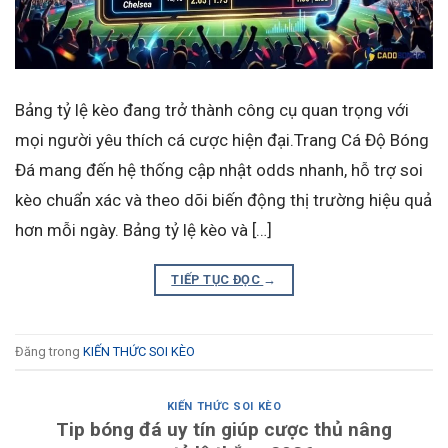
Bảng tỷ lệ kèo đang trở thành công cụ quan trọng với
mọi người yêu thích cá cược hiện đại.Trang Cá Độ Bóng
Đá mang đến hệ thống cập nhật odds nhanh, hỗ trợ soi
kèo chuẩn xác và theo dõi biến động thị trường hiệu quả
hơn mỗi ngày. Bảng tỷ lệ kèo và […]
TIẾP TỤC ĐỌC
→
Đăng trong
KIẾN THỨC SOI KÈO
KIẾN THỨC SOI KÈO
Tip bóng đá uy tín giúp cược thủ nâng