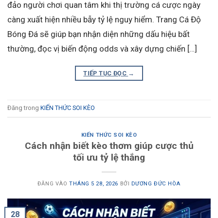
đảo người chơi quan tâm khi thị trường cá cược ngày
càng xuất hiện nhiều bẫy tỷ lệ nguy hiểm. Trang Cá Độ
Bóng Đá sẽ giúp bạn nhận diện những dấu hiệu bất
thường, đọc vị biến động odds và xây dựng chiến […]
TIẾP TỤC ĐỌC
→
Đăng trong
KIẾN THỨC SOI KÈO
KIẾN THỨC SOI KÈO
Cách nhận biết kèo thơm giúp cược thủ
tối ưu tỷ lệ thắng
ĐĂNG VÀO
THÁNG 5 28, 2026
BỞI
DƯƠNG ĐỨC HÒA
28