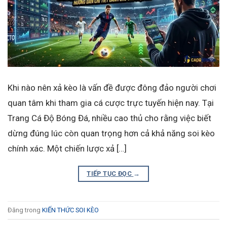
Khi nào nên xả kèo là vấn đề được đông đảo người chơi
quan tâm khi tham gia cá cược trực tuyến hiện nay. Tại
Trang Cá Độ Bóng Đá, nhiều cao thủ cho rằng việc biết
dừng đúng lúc còn quan trọng hơn cả khả năng soi kèo
chính xác. Một chiến lược xả […]
TIẾP TỤC ĐỌC
→
Đăng trong
KIẾN THỨC SOI KÈO