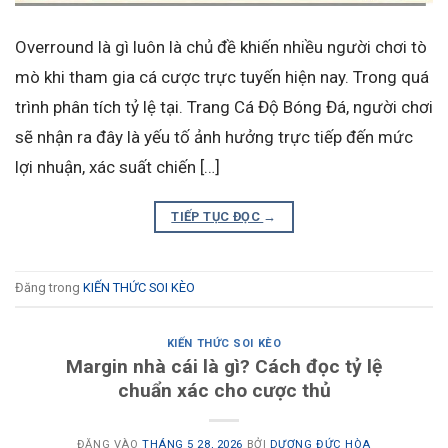
Overround là gì luôn là chủ đề khiến nhiều người chơi tò
mò khi tham gia cá cược trực tuyến hiện nay. Trong quá
trình phân tích tỷ lệ tại. Trang Cá Độ Bóng Đá, người chơi
sẽ nhận ra đây là yếu tố ảnh hưởng trực tiếp đến mức
lợi nhuận, xác suất chiến […]
TIẾP TỤC ĐỌC
→
Đăng trong
KIẾN THỨC SOI KÈO
KIẾN THỨC SOI KÈO
Margin nhà cái là gì? Cách đọc tỷ lệ
chuẩn xác cho cược thủ
ĐĂNG VÀO
THÁNG 5 28, 2026
BỞI
DƯƠNG ĐỨC HÒA