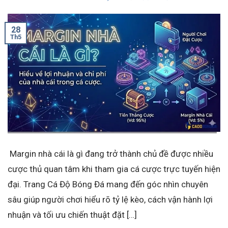
28
Th5
Margin nhà cái là gì đang trở thành chủ đề được nhiều
cược thủ quan tâm khi tham gia cá cược trực tuyến hiện
đại. Trang Cá Độ Bóng Đá mang đến góc nhìn chuyên
sâu giúp người chơi hiểu rõ tỷ lệ kèo, cách vận hành lợi
nhuận và tối ưu chiến thuật đặt […]